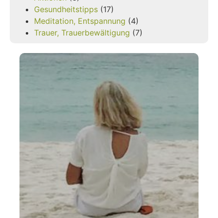
Gesundheitstipps
(17)
Meditation, Entspannung
(4)
Trauer, Trauerbewältigung
(7)
Tr
ve
Tr
üb
Tra
sei
Le
end
Abs
Tod
gel
Me
emp
als
Die
End